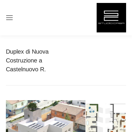
Duplex di Nuova
You are here:
Home
Project
Costruzione a
Duplex di Nuova
Costruzione a…
Castelnuovo R.