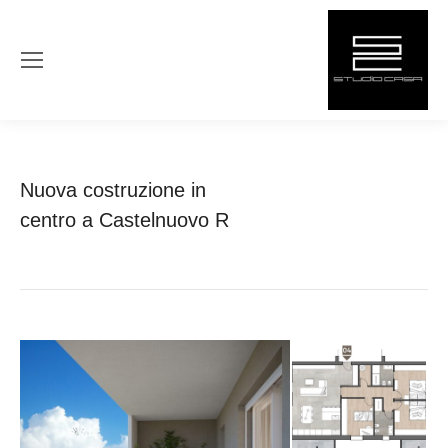
You are here:
Home
Project
Nuova costruzione in
Nuova costruzione in
centro a Castelnuovo R
centro a…